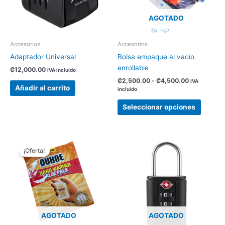
opcion
AGOTADO
se
pueden
elegir
Accesorios
Accesorios
en
Adaptador Universal
Bolsa empaque al vacío
la
enrollable
₡
12,000.00
IVA incluido
página
₡
2,500.00
-
₡
4,500.00
IVA
de
Añadir al carrito
incluido
produc
Seleccionar opciones
El
El
precio
precio
¡Oferta!
original
actual
era:
es:
₡3,390.00.
₡2,000.00.
AGOTADO
AGOTADO