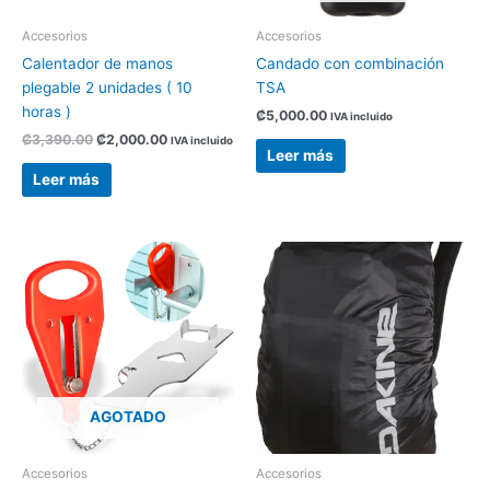
Accesorios
Accesorios
Calentador de manos
Candado con combinación
plegable 2 unidades ( 10
TSA
horas )
₡
5,000.00
IVA incluido
₡
3,390.00
₡
2,000.00
IVA incluido
Leer más
Leer más
Este
producto
tiene
múltiples
variantes.
Las
opciones
AGOTADO
se
pueden
elegir
Accesorios
Accesorios