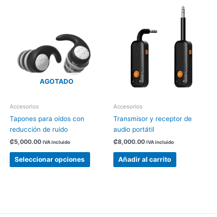
Este
producto
tiene
múltiples
variantes.
Las
opciones
AGOTADO
se
pueden
elegir
Accesorios
Accesorios
en
Tapones para oídos con
Transmisor y receptor de
la
reducción de ruido
audio portátil
página
₡
5,000.00
₡
8,000.00
IVA incluido
IVA incluido
de
producto
Seleccionar opciones
Añadir al carrito