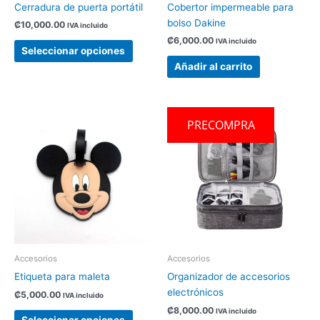
en
Cerradura de puerta portátil
Cobertor impermeable para
la
bolso Dakine
₡
10,000.00
IVA incluido
página
₡
6,000.00
IVA incluido
de
Seleccionar opciones
producto
Añadir al carrito
Este
Este
PRECOMPRA
producto
produc
tiene
tiene
múltiples
múltipl
variantes.
variant
Las
Las
opciones
opcion
se
se
pueden
pueden
elegir
elegir
Accesorios
Accesorios
en
en
Etiqueta para maleta
Organizador de accesorios
la
la
electrónicos
₡
5,000.00
IVA incluido
página
página
₡
8,000.00
IVA incluido
de
de