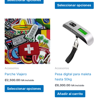
Seleccionar opciones
producto
produc
Seleccionar opciones
Este
producto
tiene
múltiples
variantes.
Las
opciones
se
pueden
elegir
Accesorios
Accesorios
en
Parche Viajero
Pesa digital para maleta
la
hasta 50kg
₡
2,500.00
IVA incluido
página
₡
8,000.00
IVA incluido
de
Seleccionar opciones
producto
Añadir al carrito