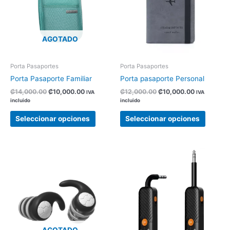
variantes.
variant
Las
Las
opciones
opcion
AGOTADO
se
se
pueden
pueden
elegir
elegir
Porta Pasaportes
Porta Pasaportes
en
en
Porta Pasaporte Familiar
Porta pasaporte Personal
la
la
₡
14,000.00
₡
10,000.00
₡
12,000.00
₡
10,000.00
IVA
IVA
página
página
incluido
incluido
de
de
Seleccionar opciones
Seleccionar opciones
producto
produc
Este
producto
tiene
múltiples
variantes.
Las
opciones
AGOTADO