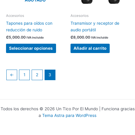
se
pueden
elegir
Accesorios
Accesorios
en
Tapones para oídos con
Transmisor y receptor de
la
reducción de ruido
audio portátil
página
₡
5,000.00
₡
8,000.00
IVA incluido
IVA incluido
de
producto
Seleccionar opciones
Añadir al carrito
←
1
2
3
Todos los derechos © 2026 Un Tico Por El Mundo | Funciona gracias
a
Tema Astra para WordPress