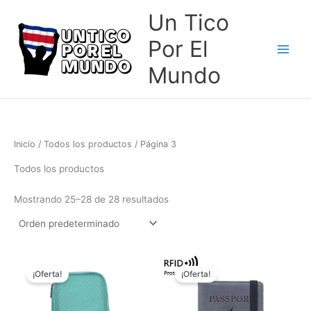
Ir
Un Tico
al
contenido
Por El
Mundo
Inicio
/
Todos los productos
/ Página 3
Todos los productos
Mostrando 25–28 de 28 resultados
El
El
El
El
Este
Este
precio
precio
precio
precio
¡Oferta!
¡Oferta!
producto
produc
original
actual
original
actual
tiene
tiene
era:
es:
era:
es:
₡14,000.00.
₡10,000.00.
₡12,000.00.
₡10,000.00
múltiples
múltipl