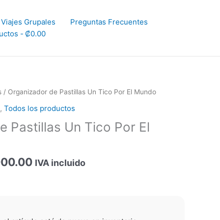
Viajes Grupales
Preguntas Frecuentes
uctos
₡0.00
El
s
/ Organizador de Pastillas Un Tico Por El Mundo
io
precio
,
Todos los productos
nal
actual
 Pastillas Un Tico Por El
es:
000.00.
₡8,000.00.
000.00
IVA incluido