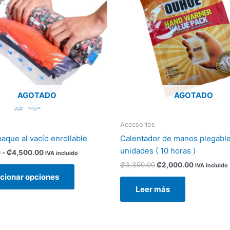
₡2,500.00
₡3,390.00.
₡2,000.00
múltiples
hasta
variantes.
₡4,500.00
Las
opciones
se
pueden
elegir
AGOTADO
AGOTADO
en
la
página
Accesorios
de
aque al vacío enrollable
Calentador de manos plegable
producto
unidades ( 10 horas )
0
-
₡
4,500.00
IVA incluido
₡
3,390.00
₡
2,000.00
IVA incluido
cionar opciones
Leer más