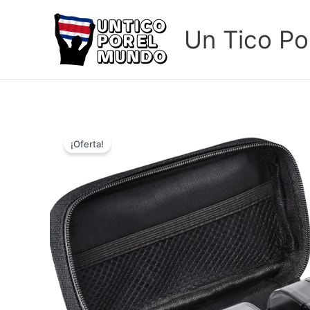
Ir
al
Un Tico Po
contenido
¡Oferta!