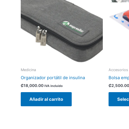
Medicina
Accesorios
Organizador portátil de insulina
Bolsa emp
₡
18,000.00
₡
2,500.0
IVA incluido
Añadir al carrito
Selec