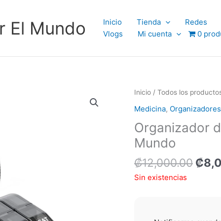
Inicio
Tienda
Redes
r El Mundo
Vlogs
Mi cuenta
0 prod
El
Inicio
/
Todos los producto
prec
Medicina
,
Organizadores
origi
Organizador de
era:
₡12,
Mundo
₡
12,000.00
₡
8,
Sin existencias