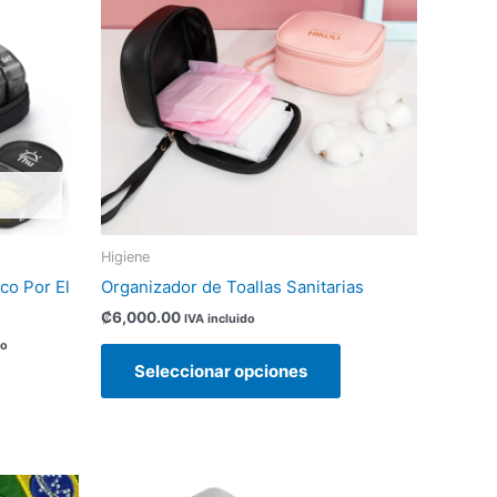
0.
múltiples
variantes.
Las
opciones
se
pueden
elegir
en
la
página
Higiene
de
co Por El
Organizador de Toallas Sanitarias
producto
₡
6,000.00
IVA incluido
do
Seleccionar opciones
Este