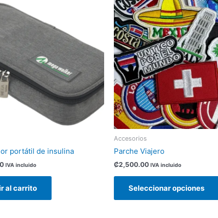
Accesorios
r portátil de insulina
Parche Viajero
00
₡
2,500.00
IVA incluido
IVA incluido
r al carrito
Seleccionar opciones