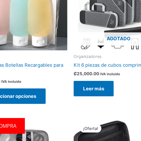
Las
opciones
se
pueden
elegir
AGOTADO
en
la
página
Organizadores
de
zas Botellas Recargables para
Kit 6 piezas de cubos compri
producto
₡
25,000.00
IVA incluido
0
IVA incluido
Leer más
cionar opciones
El
El
Este
OMPRA
precio
precio
¡Oferta!
producto
original
actual
tiene
era:
es: