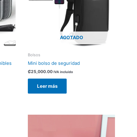
AGOTADO
Bolsos
mibles
Mini bolso de seguridad
₡
25,000.00
IVA incluido
Leer más
Este
producto
tiene