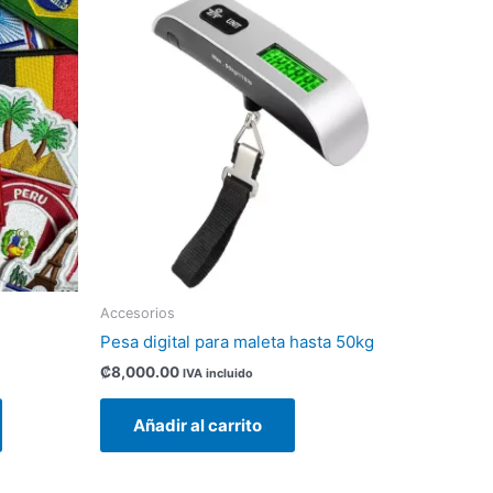
producto
tiene
múltiples
variantes.
Las
opciones
se
pueden
elegir
en
la
página
Accesorios
de
Pesa digital para maleta hasta 50kg
producto
₡
8,000.00
IVA incluido
Añadir al carrito