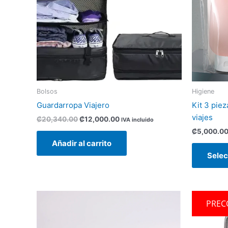
Bolsos
Higiene
Guardarropa Viajero
Kit 3 pie
viajes
₡
20,340.00
₡
12,000.00
IVA incluido
₡
5,000.0
Añadir al carrito
Selec
Este
PREC
producto
tiene