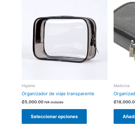
producto
tiene
múltiples
variantes.
Las
opciones
se
pueden
elegir
en
la
página
Higiene
Medicina
de
Organizador de viaje transparente
Organizado
producto
₡
5,000.00
₡
18,000.
IVA incluido
Seleccionar opciones
Añadi