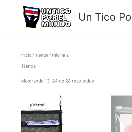
Ir
al
Un Tico Po
contenido
Inicio
/
Tienda
/ Página 2
Tienda
Mostrando 13–24 de 28 resultados
El
El
precio
precio
¡Oferta!
original
actual
era:
es:
₡20,340.00.
₡12,000.00.