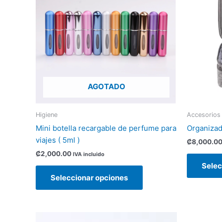
múltiples
variantes.
Las
opciones
se
pueden
elegir
AGOTADO
en
la
página
Higiene
Accesorios
de
Mini botella recargable de perfume para
Organizad
producto
viajes ( 5ml )
₡
8,000.0
₡
2,000.00
IVA incluido
Selec
Seleccionar opciones
Este